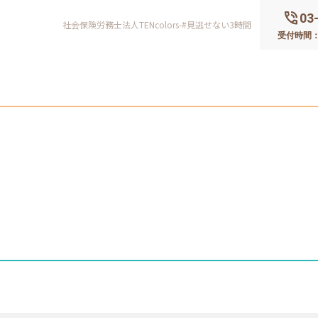
phone_in_talk
03
社会保険労務士法人TENcolors-#見逃せない3時間
受付時間：平