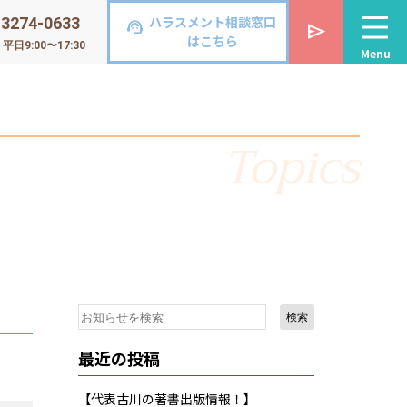
ハラスメント相談窓口
-3274-0633
support_agent
send
はこちら
日9:00〜17:30
Menu
Topics
検索
最近の投稿
【代表古川の著書出版情報！】