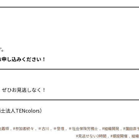
す。
お申し込みください！
、ぜひお見逃しなく！
法人TENcolors）
先着順
#参加者続々
＃古川
＃登壇
＃社会保険労務士
#組織開発
#薗田直
,
,
,
,
,
,
#見逃せない3時間
#銀座開催
組織
,
,