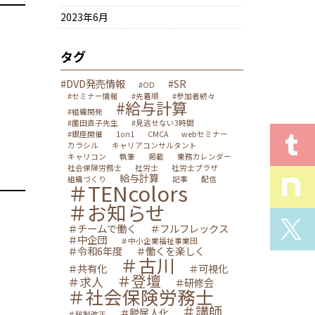
2023年6月
タグ
#DVD発売情報
#SR
#OD
#セミナー情報
#先着順
#参加者続々
#給与計算
#組織開発
#薗田直子先生
#見逃せない3時間
#銀座開催
1on1
CMCA
webセミナー
カラシル
キャリアコンサルタント
キャリコン
執筆
掲載
業務カレンダー
社会保険労務士
社労士
社労士プラザ
給与計算
組織づくり
記事
配信
＃TENcolors
＃お知らせ
＃チームで働く
＃フルフレックス
＃中企団
＃中小企業福祉事業団
＃令和6年度
＃働くを楽しく
＃古川
＃共有化
＃可視化
＃登壇
＃求人
＃研修会
＃社会保険労務士
＃講師
＃脱属人化
＃税制改正