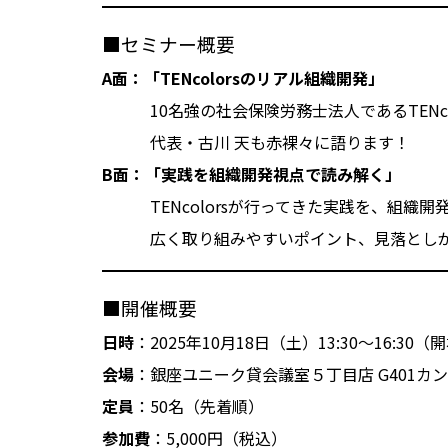
■セミナー概要
A面：「TENcolorsのリアル組織開発」
10名強の社会保険労務士法人であるTENco
代表・古川 天も赤裸々に語ります！
B面：「実践を組織開発視点で読み解く」
TENcolorsが行ってきた実践を、組織開
広く取り組みやすいポイント、見落としがち
■開催概要
日時
：2025年10月18日（土）13:30～16:30（開
会場
：銀座ユニーク貸会議室５丁目店 G401
定員
：50名（先着順）
参加費
：5,000円（税込）