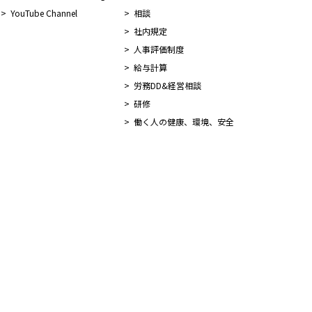
YouTube Channel
相談
社内規定
人事評価制度
給与計算
労務DD&経営相談
研修
働く人の健康、環境、安全