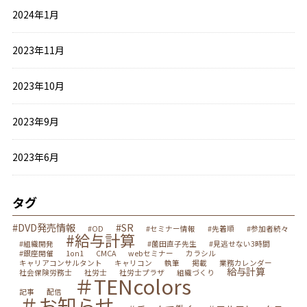
2024年1月
2023年11月
2023年10月
2023年9月
2023年6月
タグ
#DVD発売情報
#SR
#OD
#セミナー情報
#先着順
#参加者続々
#給与計算
#組織開発
#薗田直子先生
#見逃せない3時間
#銀座開催
1on1
CMCA
webセミナー
カラシル
キャリアコンサルタント
キャリコン
執筆
掲載
業務カレンダー
給与計算
社会保険労務士
社労士
社労士プラザ
組織づくり
＃TENcolors
記事
配信
＃お知らせ