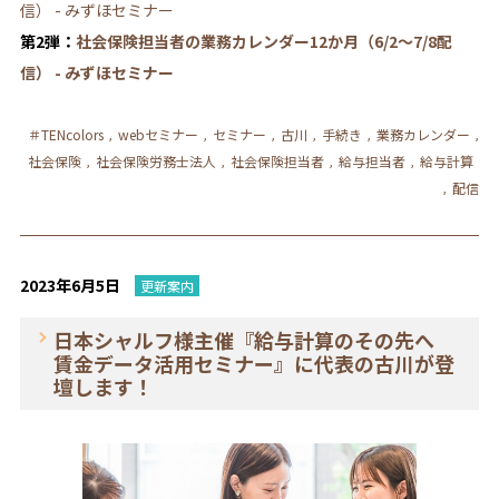
信） - みずほセミナー
第2弾：
社会保険担当者の業務カレンダー12か月（6/2～7/8配
信） - みずほセミナー
＃TENcolors
webセミナー
セミナー
古川
手続き
業務カレンダー
,
,
,
,
,
,
社会保険
社会保険労務士法人
社会保険担当者
給与担当者
給与計算
,
,
,
,
配信
,
2023年6月5日
更新案内
日本シャルフ様主催『給与計算のその先へ
賃金データ活用セミナー』に代表の古川が登
壇します！