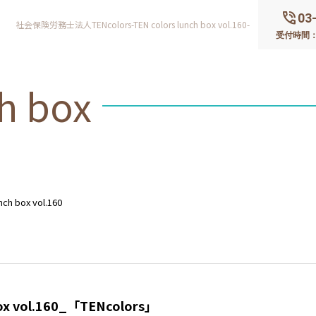
phone_in_talk
03
社会保険労務士法人TENcolors-TEN colors lunch box vol.160-
受付時間：平
h box
nch box vol.160