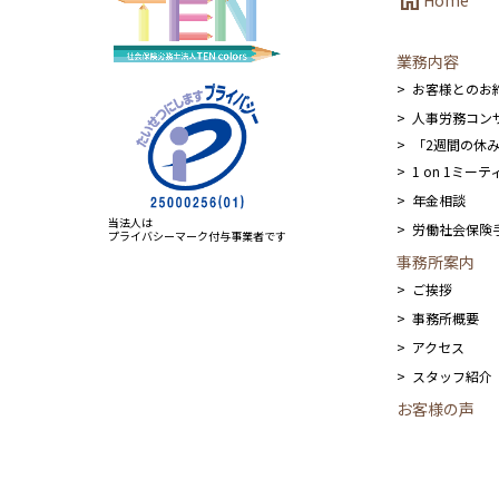
home
Home
業務内容
お客様とのお
人事労務コン
「2週間の休
1 on 1ミ
年金相談
当法人は
労働社会保険
プライバシーマーク付与事業者です
事務所案内
ご挨拶
事務所概要
アクセス
スタッフ紹介
お客様の声