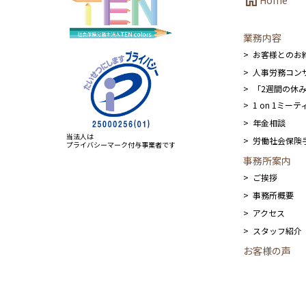
home
Home
業務内容
お客様とのお
人事労務コン
「2週間の休
1 on 1ミ
年金相談
当法人は
労働社会保険
プライバシーマーク付与事業者です
事務所案内
ご挨拶
事務所概要
アクセス
スタッフ紹介
お客様の声