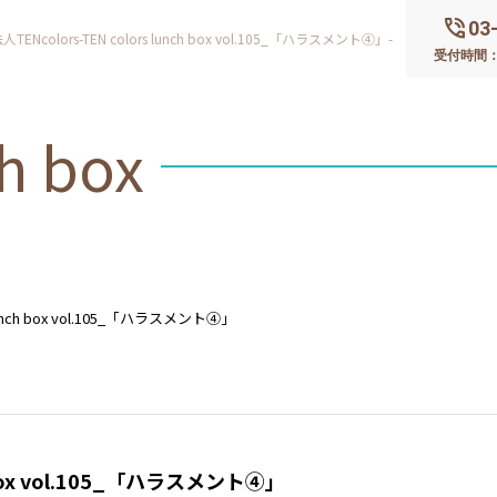
phone_in_talk
03
colors-TEN colors lunch box vol.105_「ハラスメント④」-
受付時間：平
h box
 lunch box vol.105_「ハラスメント④」