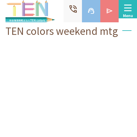
phone_in_talk
support_agent
send
Menu
TEN colors weekend mtg