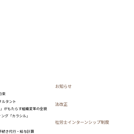
用目的の通知、開示、内容の訂正・追加・削除、利用の停止または消去、第三者への
す。その際、当社はご本人を確認させていただいたうえで、合理的な期間内に対応い
合わせください。
るお問い合わせ窓口
お知らせ
客様の任意によるものです。ただし、必要な項目をいただけない場合、各サービス等
約束
サルタント
法改正
み」がもたらす組織変革の全貌
ーティング「カラシル」
社労士インターンシップ制度
手続き代行・給与計算