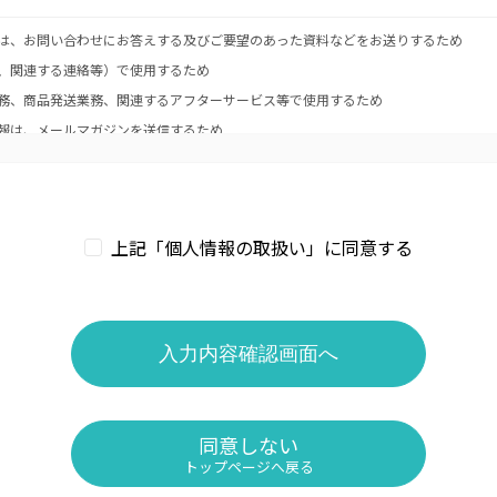
は、お問い合わせにお答えする及びご要望のあった資料などをお送りするため
、関連する連絡等）で使用するため
務、商品発送業務、関連するアフターサービス等で使用するため
報は、メールマガジンを送信するため
第三者に提供いたしません。
上記「個人情報の取扱い」に同意する
場合であって、人の同意を得ることが困難であるとき
に特に必要がある場合であって本人の、同意を得ることが困難であるとき
た者が法令の定める事務を遂行することに対して協力する必要がある場合であって
同意しない
トップページへ戻る
供するために業務の一部を外部に委託しています。業務委託先に対しては、個人情報
において個人情報の適正管理・機密保持などによりお客様の個人情報の漏洩防止に必