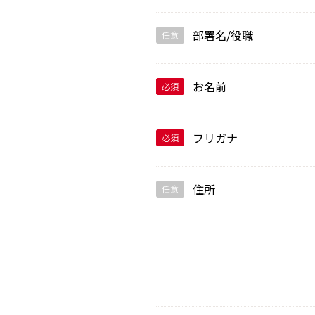
部署名/役職
任意
お名前
必須
フリガナ
必須
住所
任意