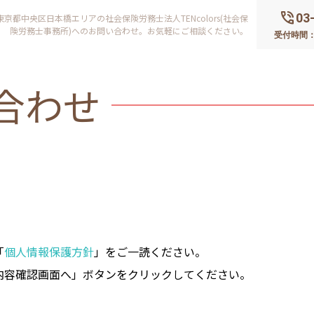
phone_in_talk
03
-東京都中央区日本橋エリアの社会保険労務士法人TENcolors(社会保
険労務士事務所)へのお問い合わせ。お気軽にご相談ください。
受付時間：平
合わせ
「
個人情報保護方針
」をご一読ください。
内容確認画面へ」ボタンをクリックしてください。