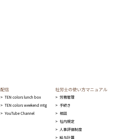
提供の停止、提供記録の開示）に関して、当社「個人情
たします。開示等の申し出の詳細につきましては、下記
配信
社労士の使い方マニュアル
が適切な状態で提供できない場合があります。
TEN colors lunch box
労務管理
TEN colors weekend mtg
手続き
YouTube Channel
相談
社内規定
人事評価制度
給与計算