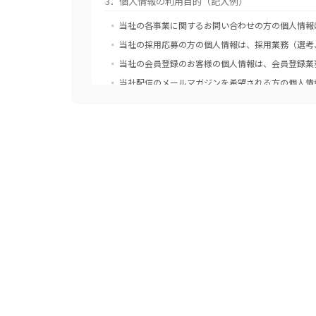
3．個人情報の利用目的（記入例）
当社の各事業に関するお問い合わせの方の個人情報
当社の採用応募の方の個人情報は、採用業務（選考
当社の会員登録のお客様の個人情報は、会員登録業
当社配信のメールマガジンを希望される方の個人情
4．個人情報の第三者提供
当社は、ご提供いただいた個人情報を次の場合を除き
ご本人の同意がある場合
法令に基づく場合
人の生命、身体又は財産の保護のために必要がある
公衆衛生の向上又は児童の健全な育成の推進のため
国の機関若しくは地方公共団体又はその委託を受け
を及ぼすおそれがあるとき
5．個人情報取扱いの委託
当社は、事業運営上、お客様により良いサービスを提
取り扱っていると認められる委託先を選定し、契約等