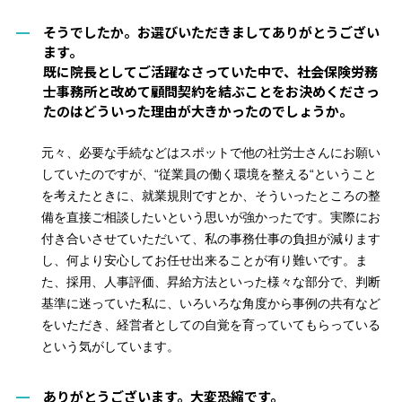
そうでしたか。お選びいただきましてありがとうござい
ます。
既に院長としてご活躍なさっていた中で、社会保険労務
士事務所と改めて顧問契約を結ぶことをお決めくださっ
たのはどういった理由が大きかったのでしょうか。
元々、必要な手続などはスポットで他の社労士さんにお願い
していた
のですが
、“従業員の働く環境を整える“
ということ
を考えたときに、就業規則ですとか、そういったところ
の
整
備
を
直接
ご相談したいという思いが強かったです
。
実際にお
付き合
いさせていただいて、私の事務仕事の負担が減ります
し、
何より
安心
してお任せ出来ることが
有り難
いです。
ま
た、採用、人事評価、
昇給方法
といった
様々な
部分で、判断
基準
に迷って
いた
私に、いろいろな角度から事例の共有など
をいただ
き
、経営者としての自覚を
育っていて
もらっている
という気がしています。
ありがとうございます。大変恐縮です。