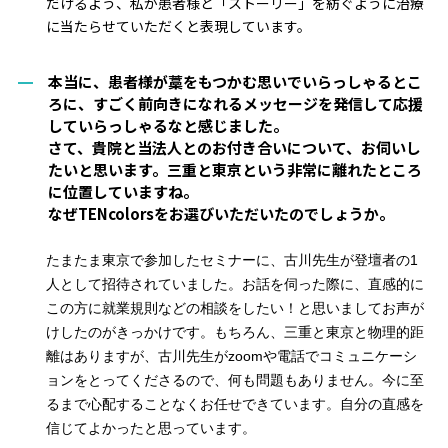
だけるよう、私が患者様と「ストーリー」を紡ぐように治療
に当たらせていただくと表現しています。
本当に、患者様が藁をもつかむ思いでいらっしゃるとこ
ろに、すごく前向きになれるメッセージを発信して応援
していらっしゃるなと感じました。
さて、貴院と当法人とのお付き合いについて、お伺いし
たいと思います。三重と東京という非常に離れたところ
に位置していますね。
なぜTENcolorsをお選びいただいたのでしょうか。
たまたま東京で参加したセミナーに、古川先生が登壇者の1
人として招待されていまし
た。
お話を伺っ
た際に
、直感的に
この方に就業規則などの相談をしたい！と思いましてお声が
けしたのがきっかけです
。
もちろん、三重と東京と
物理
的距
離はありますが
、古川先生
がzoomや電話でコミュニケーシ
ョンをとってくださるので、何も
問題もありません。今に至
るまで
心配することなくお任せできています。自分の直感を
信じてよかったと思っています。