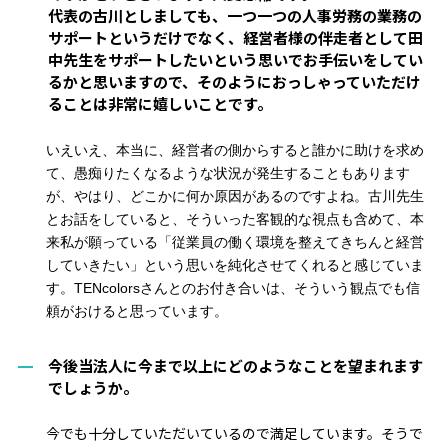
代表の古川としましても、一つ一つの人事労務の業務の
サポートというだけでなく、経営者様の伴走者として田
中先生をサポートしたいという思いでお手伝いをしてい
るかと思いますので、そのようにおっしゃっていただけ
ることは非常に嬉しいことです。
いえいえ、本当に、経営者の側からすると
誰かに助けを求め
て、
愚痴りたくなるような状況
が発生することもあります
が
、やはり、どこかに何か原因がある
の
ですよね。
古川先生
とお話をしていると、
そういった客観的な視点も含めて、本
来私が願っている「従業員の働く環境を整えてきちんと経営
していきたい」という思いを純化させてくれると
感じていま
す
。
TENcolorsさんとの
お
付き合い
は、
そういう
観点でも
信
頼がおけると思っています。
今後当法人に今まで以上にどのようなことを望まれます
でしょうか。
今でも十分していただいているので満足しています
。
そうで