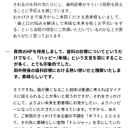
されるのを目の当たりにし、歯科診療がそういう役割を担え
ることに手応えを感じています。
おかげさまで遠方からご来院くださる
患者
様もいまして、
「歯と口の悩みを解決して幸福な未来を拓くお手伝いをす
る」という当院の
理念に
ご共感いただいているのかなと大変
ありがたく思っております。
貴院のHPを拝見しまして、歯科の診療についてというだ
けでなく、「ハッピー/幸福」という文言を目にすること
が多く、とても印象的でした。
田中院長の歯科診療における熱い想いだと推察いたしま
す。素晴らしいです。
そうですね。歯が痛くなること自体は普通に考えればマイナ
スに
捉
えられる
ことが多い
と思うのですが、それをきっかけ
にして、よりよい未来を患者様にお見せしたい、よりハッピ
ーになっていただきたい
と考えています
。ですから、あえ
て、ご来院のきっかけである歯の不調を「ギフト」ととらえ
て、その先に素晴らしい宝物「トレジャー」を手にしていた