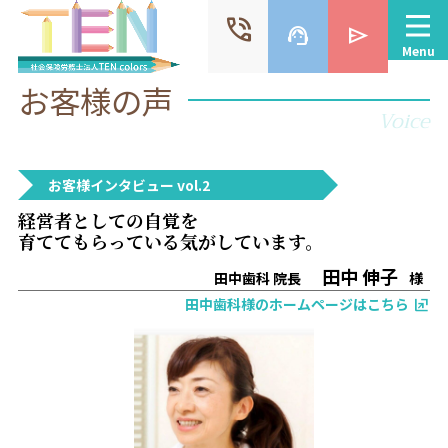
phone_in_talk
support_agent
send
Menu
お客様の声
Voice
お客様インタビュー vol.2
経営者としての自覚を
育ててもらっている気がしています。
田中 伸子
田中歯科
院長
様
田中歯科様のホームページはこちら
ungroup