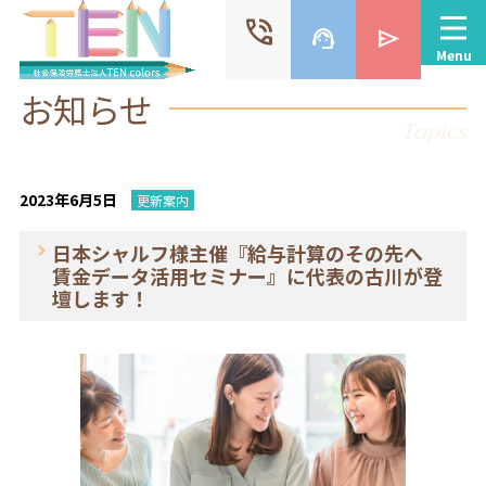
phone_in_talk
support_agent
send
Menu
お知らせ
Topics
2023年6月5日
更新案内
日本シャルフ様主催『給与計算のその先へ
賃金データ活用セミナー』に代表の古川が登
壇します！