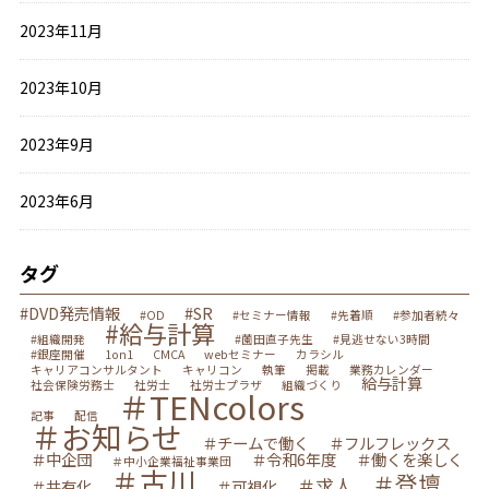
2023年11月
2023年10月
2023年9月
2023年6月
タグ
#DVD発売情報
#SR
#OD
#セミナー情報
#先着順
#参加者続々
#給与計算
#組織開発
#薗田直子先生
#見逃せない3時間
#銀座開催
1on1
CMCA
webセミナー
カラシル
キャリアコンサルタント
キャリコン
執筆
掲載
業務カレンダー
給与計算
社会保険労務士
社労士
社労士プラザ
組織づくり
＃TENcolors
記事
配信
＃お知らせ
＃チームで働く
＃フルフレックス
＃中企団
＃令和6年度
＃働くを楽しく
＃中小企業福祉事業団
＃古川
＃登壇
＃求人
＃共有化
＃可視化